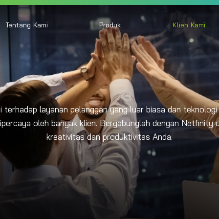
Tentang Kami
Produk
Klien Kami
 terhadap layanan pelanggan yang luar biasa dan teknologi 
percaya oleh banyak klien. Bergabunglah dengan Netfinity
kreativitas dan produktivitas Anda.