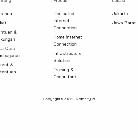
ntang
Produk
Lokasi
randa
Dedicated
Jakarta
Internet
ket
Jawa Barat
Connection
ntuan &
Home Internet
ukungan
Connection
ta Cara
Infrastructure
mbayaran
Solution
arat &
Training &
tentuan
Consultant
Copyright©2026 | Netfinity.id